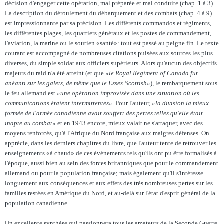
décision d'engager cette opération, mal préparée et mal conduite (chap. 1 à 3).
La description du déroulement du débarquement et des combats (chap. 4 à 9)
est impressionnante par sa précision. Les différents commandos et régiments,
les différentes plages, les quartiers généraux et les postes de commandement,
l'aviation, la marine ou le soutien «santé»: tout est passé au peigne fin. Le texte
courant est accompagné de nombreuses citations puisées aux sources les plus
diverses, du simple soldat aux officiers supérieurs. Alors qu'aucun des objectifs
majeurs du raid n'a été atteint (et que
«le Royal Regiment of Canada fut
anéanti sur les galets, de même que le Essex Scottish»
), le rembarquement sous
le feu allemand est
«une opération improvisée dans une situation où les
communications étaient intermittentes»
. Pour l'auteur,
«la division la mieux
formée de l'armée canadienne avait souffert des pertes telles qu'elle était
inapte au combat»
et en 1943 encore, mieux valait ne s'attaquer, avec des
moyens renforcés, qu'à l'Afrique du Nord française aux maigres défenses. On
apprécie, dans les derniers chapitres du livre, que l'auteur tente de retrouver les
enseignements «à chaud» de ces événements tels qu'ils ont pu être formalisés à
l'époque, aussi bien au sein des forces britanniques que pour le commandement
allemand ou pour la population française; mais également qu'il s'intéresse
longuement aux conséquences et aux effets des très nombreuses pertes sur les
familles restées en Amérique du Nord, et au-delà sur l'état d'esprit général de la
population canadienne.
Un excellente synthèse qui passionnera tous les amateurs de la Seconde Guerre